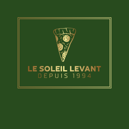
Des repas 
Pour un anniversair
associative ou un
DE CUBZAC, Le Sol
en organisation d'
au service de vo
NOS SERVICES
organiser
L